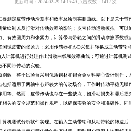
更新时间：2024-02-29 14:15:49 点击次数：1412 次
要测定皮带传动滑差率和效率及绘制实测曲线。以下是关于带
量绘制以及打滑对传动效率的影响；皮带传动运动模拟，可以通
力、有效圆周力和张紧力，计算带与带轮之间的滑动摩擦系数或
试皮带的张紧力；采用传感器和A/D采集并转换成主动带轮
后输入计算机进行处理作出滑动曲线和效率曲线；可通过计算机测
做不同带传动的实验。
别致，整个试验台采用优质钢材和铝合金材料精心设计制作，
包括适用于两轴中心距较大的传动场合，工作时传动平稳无噪声
作用等。然而，皮带传动也存在一些缺点，如滑动损失和滞后损
相关的安全规范和操作规程，以确保实验的安全和准确性。同时
算机测试分析软件实现。在输入主动带轮和从动带轮的转速后，